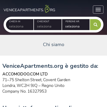
VENICEAPARTMENTS.
RG
Toggl
CHECK-IN
CHECKOUT
PERSONE NR.
Chi siamo
VeniceApartments.org è gestito da:
ACCOMODOO.COM LTD
71–75 Shelton Street, Covent Garden
Londra, WC2H 9JQ – Regno Unito
Company No. 16327953