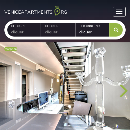
VENICEAPARTMENTS.
RG
Toggl
CHECK-IN
CHECKOUT
PERSONNES NR.
reception