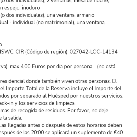
o dos individuales), 2 ventanas, mesa de noche,
on espejo, inodoro
o dos individuales), una ventana, armario
dual - individual (no matrimonial), una ventana,
o
SWC, CIR (Código de región): 027042-LOC-14134
va): max 4,00 Euros por día por persona - (no está
 residencial donde también viven otras personas. El
 el Importe Total de la Reserva incluye el Importe del
urados por separado al Huésped por nuestros servicios,
eck-in y los servicios de limpieza.
as de recogida de residuos. Por favor, no deje
la salida.
 Las llegadas antes o después de estos horarios deben
espués de las 20:00 se aplicará un suplemento de €40