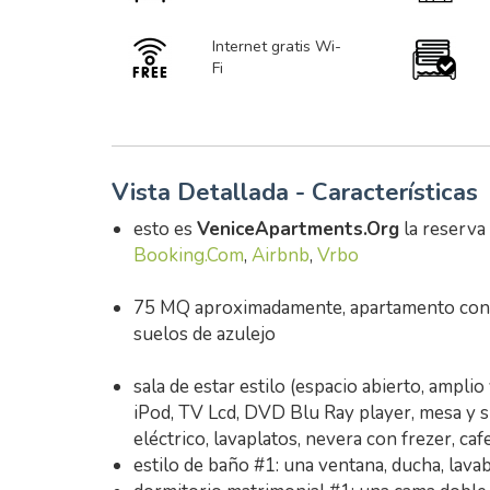
Internet gratis Wi-
Fi
Vista Detallada - Características
esto es
VeniceApartments.Org
la reserva
Booking.Com
,
Airbnb
,
Vrbo
75 MQ aproximadamente, apartamento con c
suelos de azulejo
sala de estar estilo (espacio abierto, amplio
iPod, TV Lcd, DVD Blu Ray player, mesa y sil
eléctrico, lavaplatos, nevera con frezer, cafe
estilo de baño #1: una ventana, ducha, lava