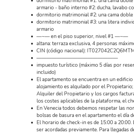
dormitorio matrimonial #1: una cama doble (
armario - baño interno #2: ducha, lavabo c
dormitorio matrimonial #2: una cama doble (
dormitorio matrimonial #3: una litera indivi
armario
—~— en el piso superior, nivel #1 —~—
altana: terraza exclusiva, 4 personas máxim
CIN (código nacional): IT027042C2Q6MTM
————————————————
impuesto turístico (máximo 5 días por reser
incluido)
El apartamento se encuentra en un edificio
alojamiento es alquilado por el Propietario;
Alquiler del Propietario y los cargos fact
los costes aplicables de la plataforma, el ch
En Venecia todos debemos respetar las norm
bolsas de basura en el apartamento el día de 
El horario de check-in es de 15:00 a 20:00.
ser acordadas previamente. Para llegadas d