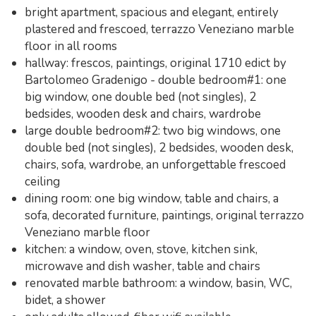
bright apartment, spacious and elegant, entirely
plastered and frescoed, terrazzo Veneziano marble
floor in all rooms
hallway: frescos, paintings, original 1710 edict by
Bartolomeo Gradenigo - double bedroom#1: one
big window, one double bed (not singles), 2
bedsides, wooden desk and chairs, wardrobe
large double bedroom#2: two big windows, one
double bed (not singles), 2 bedsides, wooden desk,
chairs, sofa, wardrobe, an unforgettable frescoed
ceiling
dining room: one big window, table and chairs, a
sofa, decorated furniture, paintings, original terrazzo
Veneziano marble floor
kitchen: a window, oven, stove, kitchen sink,
microwave and dish washer, table and chairs
renovated marble bathroom: a window, basin, WC,
bidet, a shower