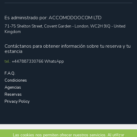
Es administrado por: ACCOMODOO.COM LTD
71-75 Shelton Street, Covent Garden - London, WC2H 9JQ - United
Kingdom
Contáctanos para obtener información sobre tu reserva y tu
estancia
tel.:
+447887330766
WhatsApp
F.A.Q.
Condiciones
Agencias
Reservas
Privacy Policy
Las cookies nos permiten ofrecer nuestros servicios. Al utilizar